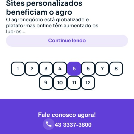
Sites personalizados
beneficiam o agro
O agronegócio está globalizado e
plataformas online têm aumentado os
lucros...
Continue lendo
1
2
3
4
5
6
7
8
9
10
11
12
Fale conosco agora!
43 3337-3800